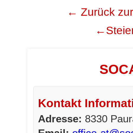
← Zurück zur
←Steier
SOCA
Kontakt Informat
Adresse:
8330 Paur
Email:
office-at@so