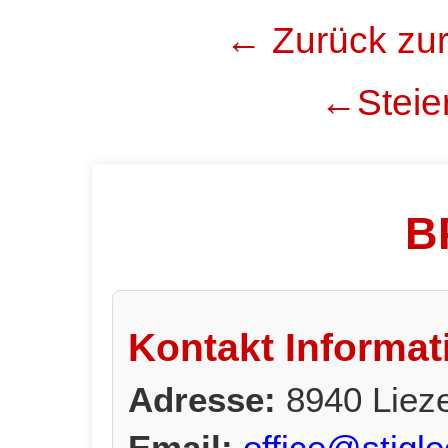
← Zurück zur
←Steier
B
Kontakt Informat
Adresse:
8940 Liez
Email:
office@stigle