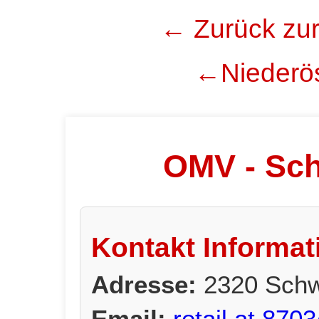
← Zurück zur
←Niederös
OMV - Sc
Kontakt Informat
Adresse:
2320 Schw
Email:
retail.at.8