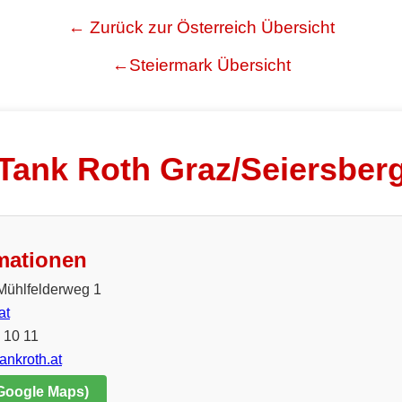
← Zurück zur Österreich Übersicht
←Steiermark Übersicht
Tank Roth Graz/Seiersber
mationen
Mühlfelderweg 1
at
 10 11
ankroth.at
 Google Maps)