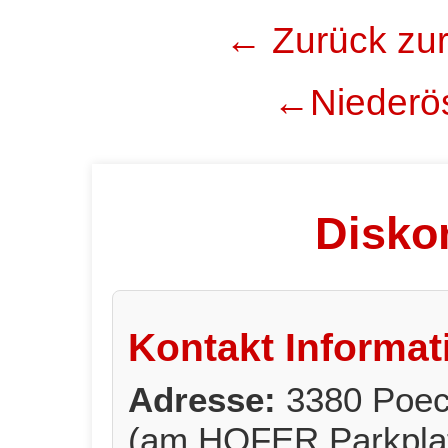
← Zurück zur
←Niederös
Diskon
Kontakt Informat
Adresse:
3380 Poec
(am HOFER Parkpla