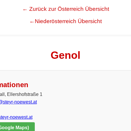
← Zurück zur Österreich Übersicht
←Niederösterreich Übersicht
Genol
mationen
ll, Ellershofstraße 1
l@steyr-noewest.at
steyr-noewest.at
 Google Maps)