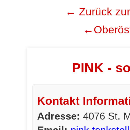
← Zurück zur
←Oberöst
PINK - so
Kontakt Informat
Adresse:
4076 St. M
Email:
pink.tankste