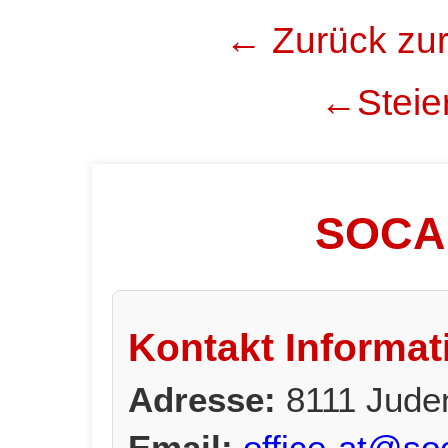
← Zurück zur
←Steier
SOCAR
Kontakt Informat
Adresse:
8111 Juden
Email:
office-at@so