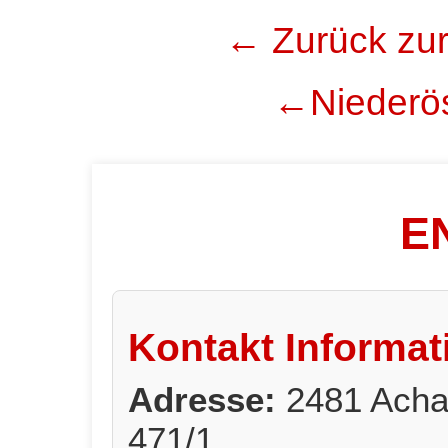
← Zurück zur
←Niederös
E
Kontakt Informat
Adresse:
2481 Acha
471/1