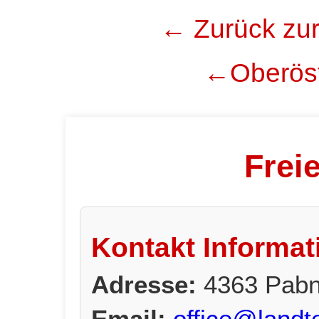
← Zurück zur
←Oberöst
Frei
Kontakt Informat
Adresse:
4363 Pabn
Email:
office@landte