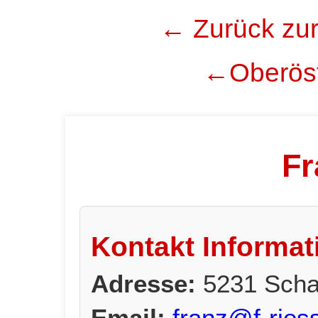
← Zurück zur
←Oberöst
Fr
Kontakt Informat
Adresse:
5231 Scha
Email:
franz@f-riess