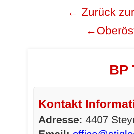
← Zurück zur
←Oberöst
BP 
Kontakt Informat
Adresse:
4407 Stey
Email:
office@stigle