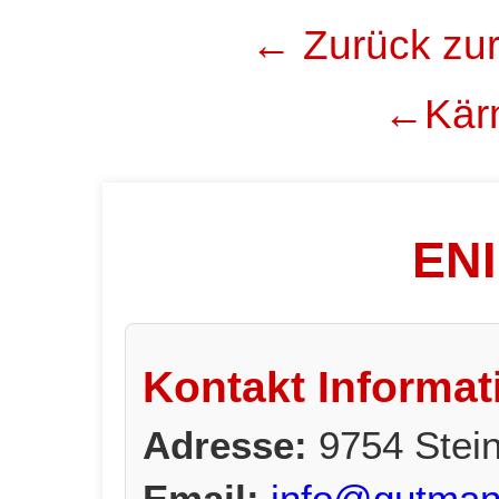
← Zurück zur
←Kärn
ENI
Kontakt Informat
Adresse:
9754 Stei
Email:
info@gutman