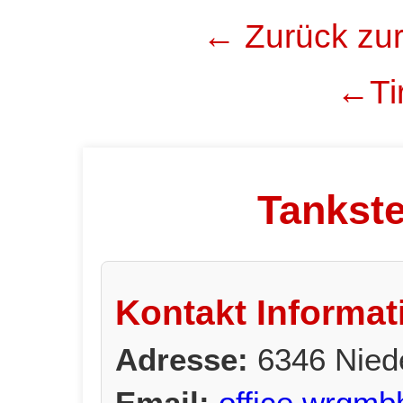
← Zurück zur
←Tir
Tankst
Kontakt Informat
Adresse:
6346 Nied
Email:
office.wrgm