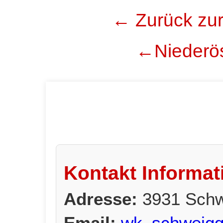
← Zurück zur
←Niederös
Kontakt Informat
Adresse:
3931 Schw
Email:
wk_schweigge